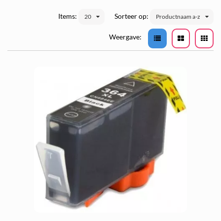
Items:
Sorteer op:
20
Productnaam a-z
Weergave: