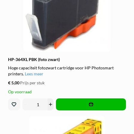
HP-364XL PBK (foto zwart)
Hoge capaciteit fotozwart cartridge voor HP Photosmart
printers.
Lees meer
€ 5,00
Prijs per stuk
Op voorraad
remove
add