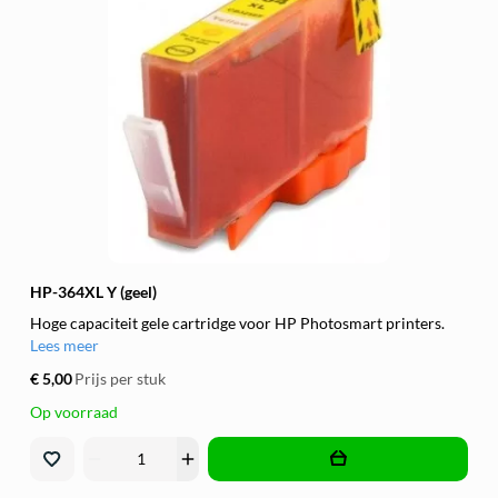
HP-364XL Y (geel)
Hoge capaciteit gele cartridge voor HP Photosmart printers.
Lees meer
€ 5,00
Prijs per stuk
Op voorraad
remove
add