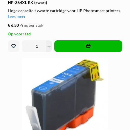
HP-364XL BK (zwart)
Hoge capaciteit zwarte cartridge voor HP Photosmart printers.
Lees meer
€ 6,50
Prijs per stuk
Op voorraad
remove
add