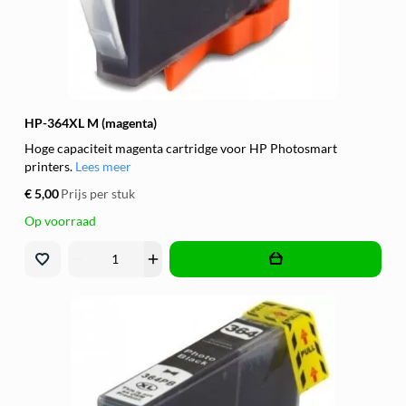
HP-364XL M (magenta)
Hoge capaciteit magenta cartridge voor HP Photosmart
printers.
Lees meer
€ 5,00
Prijs per stuk
Op voorraad
remove
add