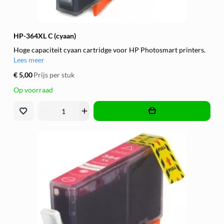
HP-364XL C (cyaan)
Hoge capaciteit cyaan cartridge voor HP Photosmart printers.
Lees meer
€ 5,00
Prijs per stuk
Op voorraad
remove
add