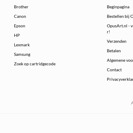
Brother
Beginpagina
Canon
Bestellen bij 
Epson
OpusArt.nl - v
r!
HP
Verzenden
Lexmark
Betalen
Samsung
Algemene vo
Zoek op cartridgecode
Contact
Privacyverkla
A