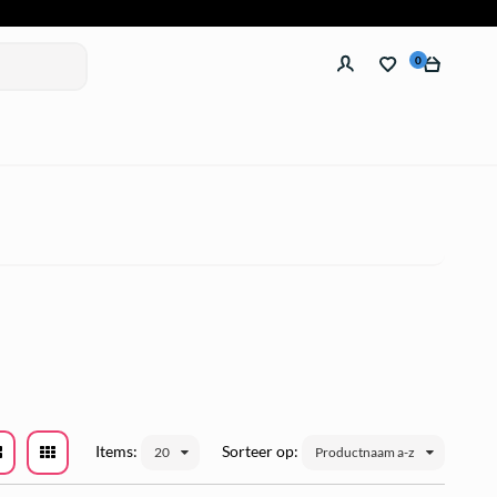
0
Items:
Sorteer op:
20
Productnaam a-z