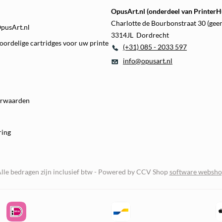
OpusArt.nl (onderdeel van PrinterHu
Charlotte de Bourbonstraat 30 (gee
OpusArt.nl
3314JL Dordrecht
oordelige cartridges voor uw printe
(+31) 085 - 2033 597
info@opusart.nl
orwaarden
ring
lle bedragen zijn inclusief btw -
Powered by CCV Shop
software websh