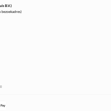
is B.V.)
n bezoekadres)
op