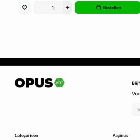
remove
add
Bestellen
Blij
Voe
Categorieën
Pagina's