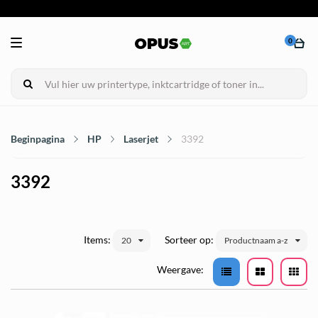
0
Beginpagina
HP
Laserjet
3392
3392
Items:
Sorteer op:
20
Productnaam a-z
Weergave: