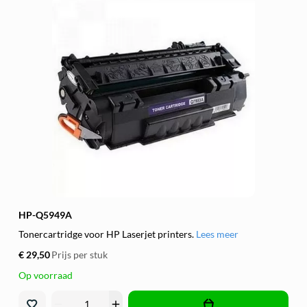
HP-Q5949A
Tonercartridge voor HP Laserjet printers.
Lees meer
€ 29,50
Prijs per stuk
Op voorraad
remove
add