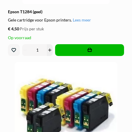
Epson T1284 (geel)
Gele cartridge voor Epson printers.
Lees meer
€ 4,50
Prijs per stuk
Op voorraad
remove
add