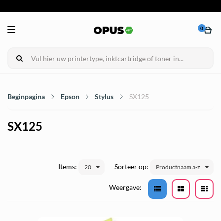
0
Beginpagina
Epson
Stylus
SX125
SX125
Items:
Sorteer op:
20
Productnaam a-z
Weergave: