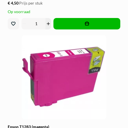
€ 4,50
Prijs per stuk
Op voorraad
remove
add
Epson T1283 (magenta)