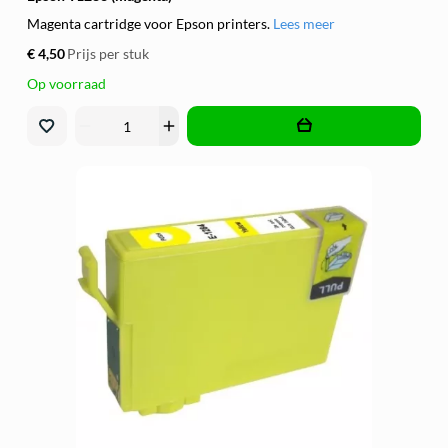
Magenta cartridge voor Epson printers.
Lees meer
€ 4,50
Prijs per stuk
Op voorraad
remove
add