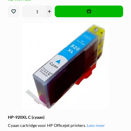
remove
add
HP-920XL C (cyaan)
Cyaan cartridge voor HP Officejet printers.
Lees meer