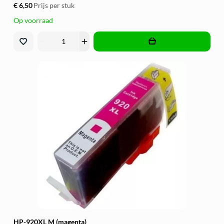
€ 6,50
Prijs per stuk
Op voorraad
remove
add
HP-920XL M (magenta)