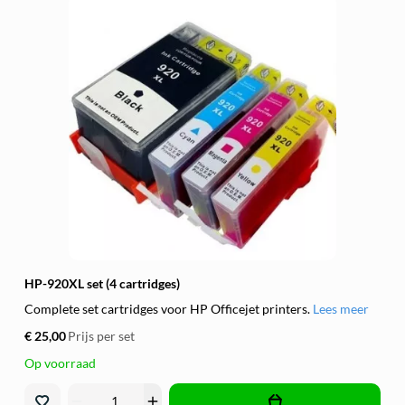
HP-920XL set (4 cartridges)
Complete set cartridges voor HP Officejet printers.
Lees meer
€ 25,00
Prijs per set
Op voorraad
remove
add