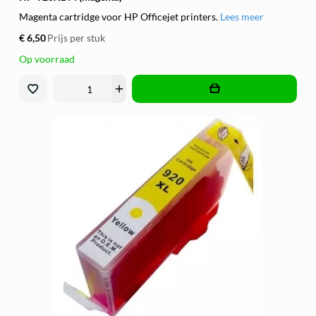
Magenta cartridge voor HP Officejet printers.
Lees meer
€ 6,50
Prijs per stuk
Op voorraad
remove
add