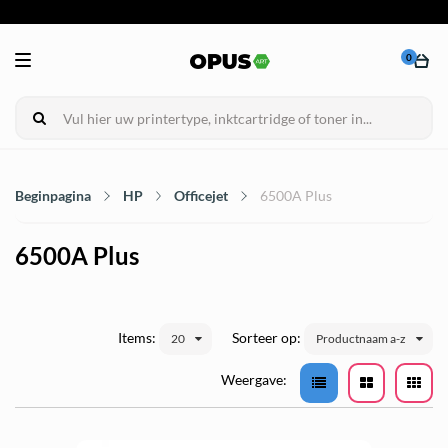
0
Beginpagina
HP
Officejet
6500A Plus
6500A Plus
Items:
Sorteer op:
20
Productnaam a-z
Weergave: