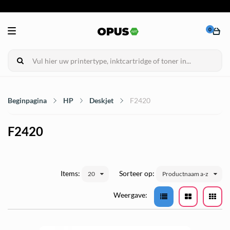
0
Beginpagina
HP
Deskjet
F2420
F2420
Items:
Sorteer op:
20
Productnaam a-z
Weergave: