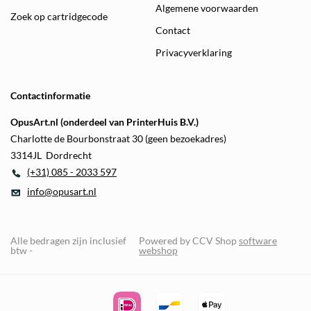
Algemene voorwaarden
Zoek op cartridgecode
Contact
Privacyverklaring
Contactinformatie
OpusArt.nl (onderdeel van PrinterHuis B.V.)
Charlotte de Bourbonstraat 30 (geen bezoekadres)
3314JL Dordrecht
(+31) 085 - 2033 597
info@opusart.nl
Alle bedragen zijn inclusief
Powered by CCV Shop
software
btw -
webshop