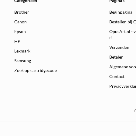
Categorieën
Pagina's
Brother
Beginpagina
Canon
Bestellen bij 
Epson
OpusArt.nl - v
r!
HP
Verzenden
Lexmark
Betalen
Samsung
Algemene vo
Zoek op cartridgecode
Contact
Privacyverkla
A