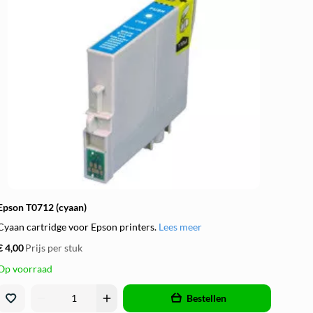
Epson T0712 (cyaan)
Cyaan cartridge voor Epson printers.
Lees meer
€ 4,00
Prijs per stuk
Op voorraad
remove
add
Bestellen