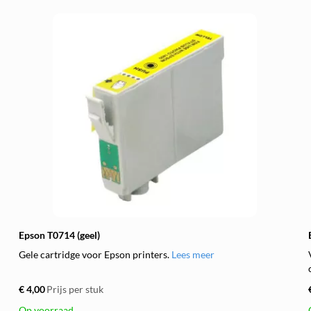
Epson T0714 (geel)
Gele cartridge voor Epson printers.
Lees meer
€ 4,00
Prijs per stuk
Op voorraad