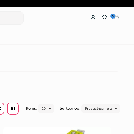
0
Items:
Sorteer op:
20
Productnaam a-z