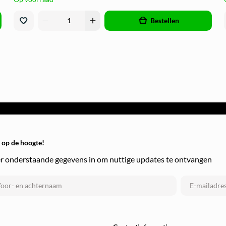
remove
add
Bestellen
f op de hoogte!
r onderstaande gegevens in om nuttige updates te ontvangen