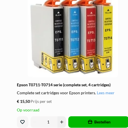
Epson T0711-T0714 serie (complete set, 4 cartridges)
Complete set cartridges voor Epson printers.
Lees meer
€ 15,50
Prijs per set
Op voorraad
remove
add
Bestellen