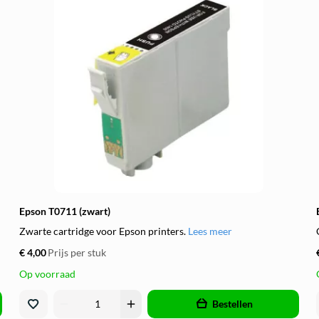
Epson T0711 (zwart)
Zwarte cartridge voor Epson printers.
Lees meer
€ 4,00
Prijs per stuk
Op voorraad
remove
add
Bestellen