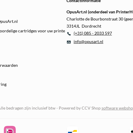
Contactinformatie
OpusArt.nl (onderdeel van PrinterHu
Charlotte de Bourbonstraat 30 (gee
OpusArt.nl
3314JL Dordrecht
oordelige cartridges voor uw printe
(+31) 085 - 2033 597
info@opusart.nl
orwaarden
ring
lle bedragen zijn inclusief btw -
Powered by CCV Shop
software websh