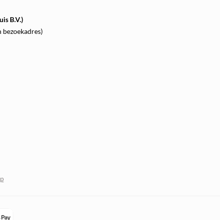
is B.V.)
n bezoekadres)
op