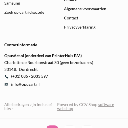
Samsung
Algemene voorwaarden
Zoek op cartridgecode
Contact
Privacyverklaring
Contactinformatie
OpusArt.nl (onderdeel van PrinterHuis B.V.)
Charlotte de Bourbonstraat 30 (geen bezoekadres)
3314JL Dordrecht
(+31) 085 - 2033 597
info@opusart.nl
Alle bedragen zijn inclusief
Powered by CCV Shop
software
btw -
webshop