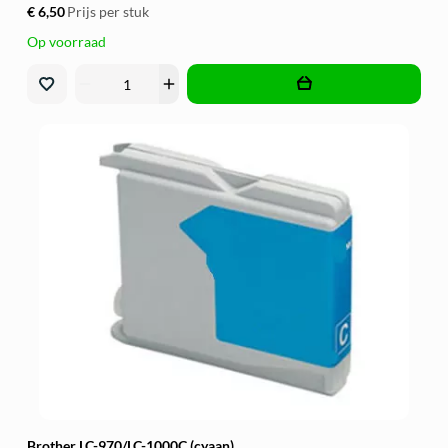
€ 6,50
Prijs per stuk
Op voorraad
remove
add
Brother LC-970/LC-1000C (cyaan)