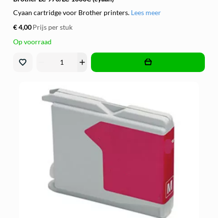
Cyaan cartridge voor Brother printers.
Lees meer
€ 4,00
Prijs per stuk
Op voorraad
remove
add