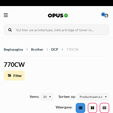
0
Beginpagina
Brother
DCP
770CW
770CW
Filter
Items:
Sorteer op:
20
Productnaam a-z
Weergave: