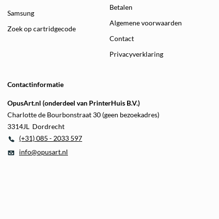
Betalen
Samsung
Algemene voorwaarden
Zoek op cartridgecode
Contact
Privacyverklaring
Contactinformatie
OpusArt.nl (onderdeel van PrinterHuis B.V.)
Charlotte de Bourbonstraat 30 (geen bezoekadres)
3314JL Dordrecht
(+31) 085 - 2033 597
info@opusart.nl
Alle bedragen zijn inclusief
Powered by CCV Shop
software
btw -
webshop