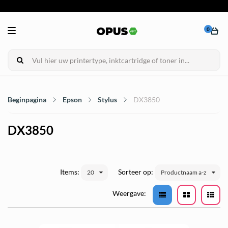
0
Beginpagina
Epson
Stylus
DX3850
DX3850
Items:
Sorteer op:
20
Productnaam a-z
Weergave: