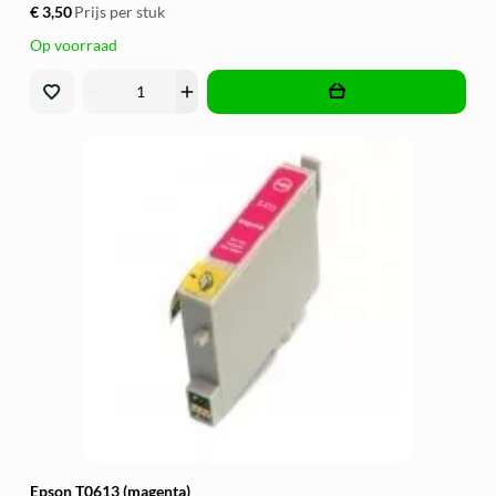
€ 3,50
Prijs per stuk
Op voorraad
remove
add
Epson T0613 (magenta)