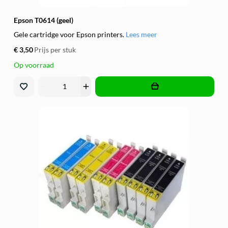
Epson T0614 (geel)
Gele cartridge voor Epson printers.
Lees meer
€ 3,50
Prijs per stuk
Op voorraad
remove
add