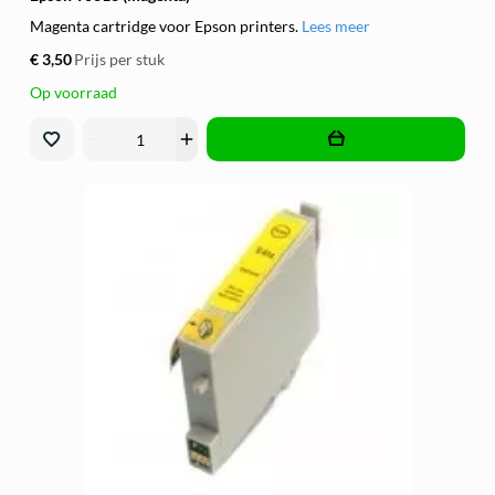
Magenta cartridge voor Epson printers.
Lees meer
€ 3,50
Prijs per stuk
Op voorraad
remove
add