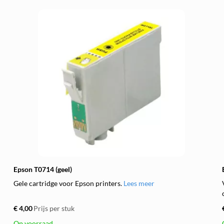
Epson T0714 (geel)
Gele cartridge voor Epson printers.
Lees meer
€ 4,00
Prijs per stuk
Op voorraad