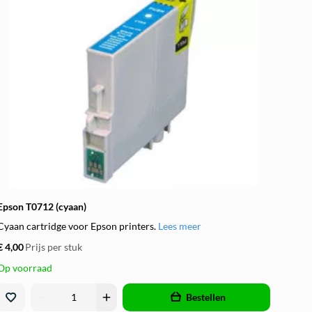
Epson T0712 (cyaan)
Cyaan cartridge voor Epson printers.
Lees meer
€ 4,00
Prijs per stuk
Op voorraad
remove
add
Bestellen