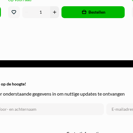
remove
add
Bestellen
f op de hoogte!
r onderstaande gegevens in om nuttige updates te ontvangen