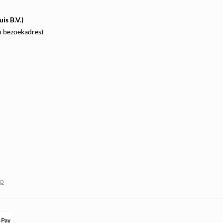
is B.V.)
n bezoekadres)
op