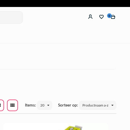
0
Items:
Sorteer op:
20
Productnaam a-z