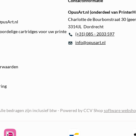
Contactinformatie
OpusArt.nl (onderdeel van PrinterHu
Charlotte de Bourbonstraat 30 (gee
OpusArt.nl
3314JL Dordrecht
oordelige cartridges voor uw printe
(+31) 085 - 2033 597
info@opusart.nl
orwaarden
ring
lle bedragen zijn inclusief btw -
Powered by CCV Shop
software websh