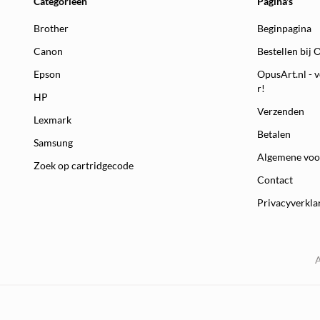
Categorieën
Pagina's
Brother
Beginpagina
Canon
Bestellen bij 
Epson
OpusArt.nl - v
r!
HP
Verzenden
Lexmark
Betalen
Samsung
Algemene vo
Zoek op cartridgecode
Contact
Privacyverkla
A