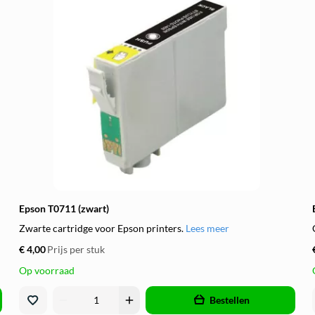
Epson T0711 (zwart)
Zwarte cartridge voor Epson printers.
Lees meer
€ 4,00
Prijs per stuk
Op voorraad
remove
add
Bestellen