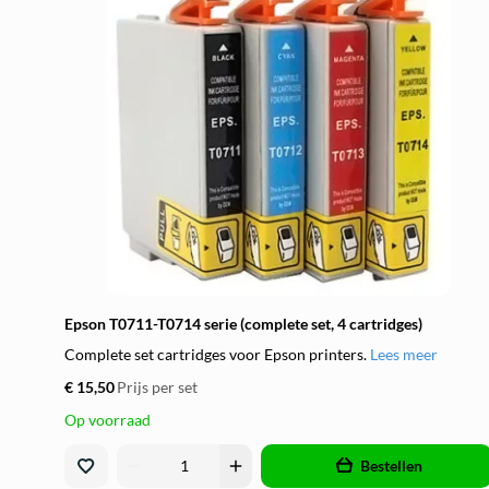
Epson T0711-T0714 serie (complete set, 4 cartridges)
Complete set cartridges voor Epson printers.
Lees meer
€ 15,50
Prijs per set
Op voorraad
remove
add
Bestellen