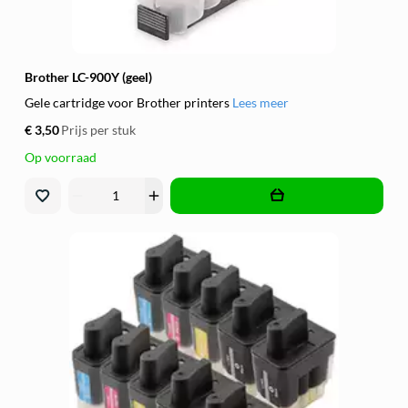
Brother LC-900Y (geel)
Gele cartridge voor Brother printers
Lees meer
€ 3,50
Prijs per stuk
Op voorraad
remove
add