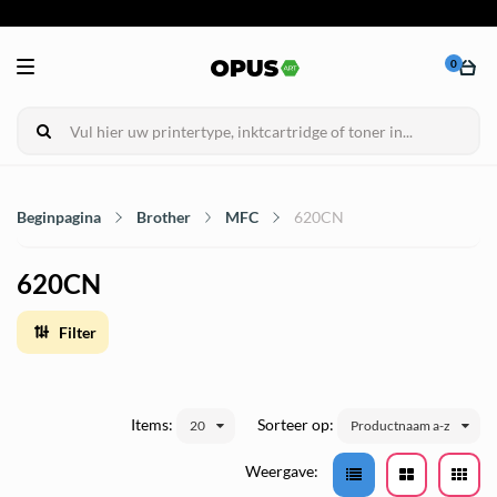
0
Beginpagina
Brother
MFC
620CN
620CN
Filter
Items:
Sorteer op:
20
Productnaam a-z
Weergave: