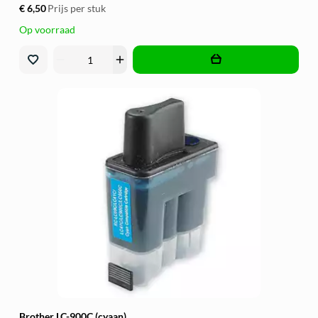
€ 6,50
Prijs per stuk
Op voorraad
remove
add
Brother LC-900C (cyaan)