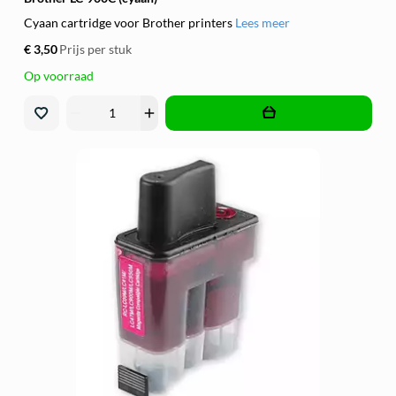
Cyaan cartridge voor Brother printers
Lees meer
€ 3,50
Prijs per stuk
Op voorraad
remove
add