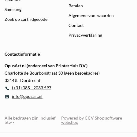
Betalen
Samsung
Algemene voorwaarden
Zoek op cartridgecode
Contact
Privacyverklaring
Contactinformatie
OpusArt.nl (onderdeel van PrinterHuis B.V.)
Charlotte de Bourbonstraat 30 (geen bezoekadres)
3314JL Dordrecht
(+31) 085 - 2033 597
info@opusart.nl
Alle bedragen zijn inclusief
Powered by CCV Shop
software
btw -
webshop