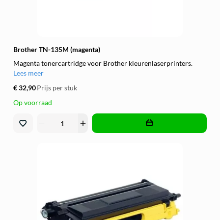
Brother TN-135M (magenta)
Magenta tonercartridge voor Brother kleurenlaserprinters.
Lees meer
€ 32,90
Prijs per stuk
Op voorraad
remove
add