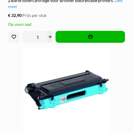
Zwarte tonercartridge voor Brother kleurenlaserprinters.
Lees
meer
€ 32,90
Prijs per stuk
Op voorraad
remove
add