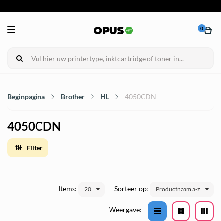
0
Beginpagina
Brother
HL
4050CDN
4050CDN
Filter
Items:
Sorteer op:
20
Productnaam a-z
Weergave: