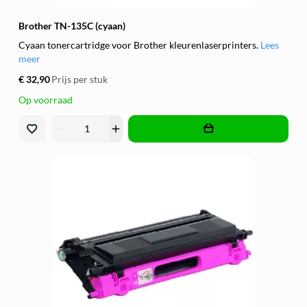
Brother TN-135C (cyaan)
Cyaan tonercartridge voor Brother kleurenlaserprinters.
Lees
meer
€ 32,90
Prijs per stuk
Op voorraad
remove
add