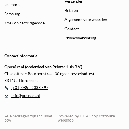
Verzenden
Lexmark
Betalen
Samsung
Algemene voorwaarden
Zoek op cartridgecode
Contact
Privacyverklaring
Contactinformatie
OpusArt.nl (onderdeel van PrinterHuis B.V.)
Charlotte de Bourbonstraat 30 (geen bezoekadres)
3314JL Dordrecht
(+31) 085 - 2033 597
info@opusart.nl
Alle bedragen zijn inclusief
Powered by CCV Shop
software
btw -
webshop