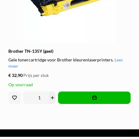
Brother TN-135Y (geel)
Gele tonercartridge voor Brother kleurenlaserprinters.
Lees
meer
€ 32,90
Prijs per stuk
Op voorraad
remove
add