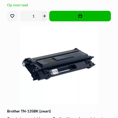
Op voorraad
remove
add
Brother TN-135BK (zwart)