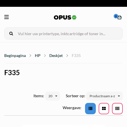
0
Beginpagina
HP
Deskjet
F335
F335
Items:
Sorteer op:
20
Productnaam a-z
Weergave: