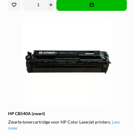
remove
add
HP CB540A (zwart)
Zwarte tonercartridge voor HP Color Laserjet printers.
Lees
meer