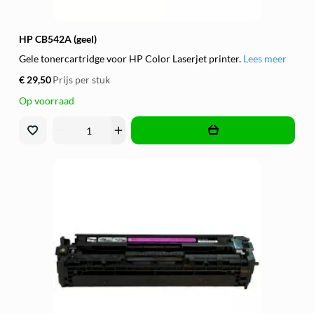
HP CB542A (geel)
Gele tonercartridge voor HP Color Laserjet printer.
Lees meer
€ 29,50
Prijs per stuk
Op voorraad
remove
add