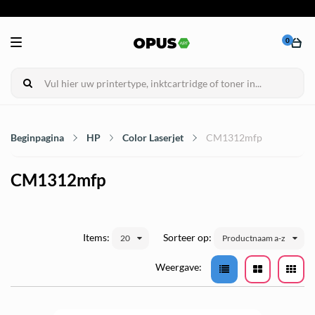
0
Beginpagina
HP
Color Laserjet
CM1312mfp
CM1312mfp
Items:
Sorteer op:
20
Productnaam a-z
Weergave: