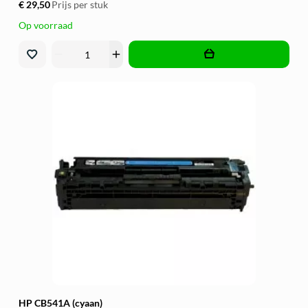
€ 29,50
Prijs per stuk
Op voorraad
remove
add
HP CB541A (cyaan)