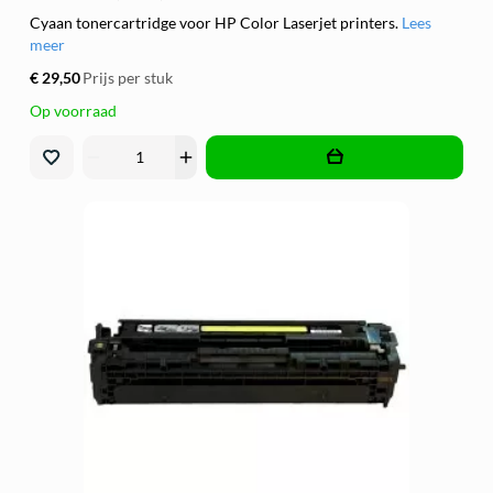
Cyaan tonercartridge voor HP Color Laserjet printers.
Lees
meer
€ 29,50
Prijs per stuk
Op voorraad
remove
add