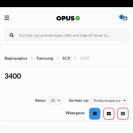
0
Beginpagina
Samsung
SCX
3400
3400
Items:
Sorteer op:
20
Productnaam a-z
Weergave: