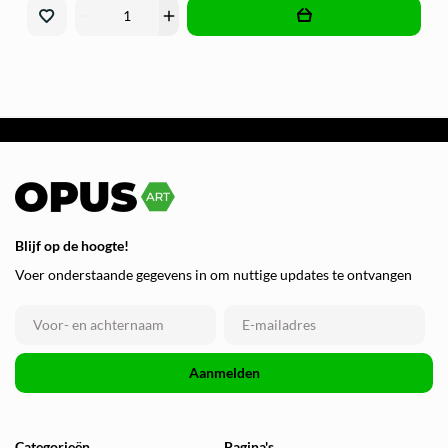
remove
add
Blijf op de hoogte!
Voer onderstaande gegevens in om nuttige updates te ontvangen
Aanmelden
Categorieën
Pagina's