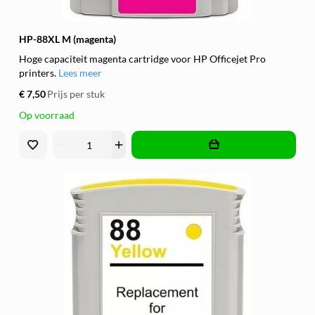
HP-88XL M (magenta)
Hoge capaciteit magenta cartridge voor HP Officejet Pro
printers.
Lees meer
€ 7,50
Prijs per stuk
Op voorraad
remove
add