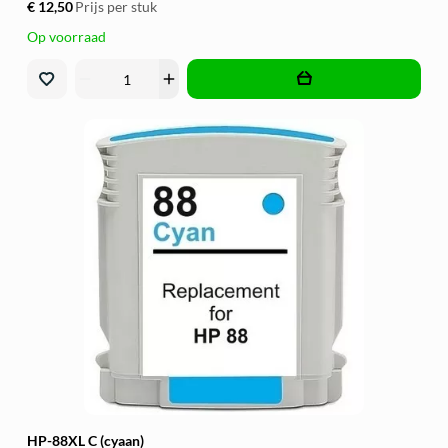
€ 12,50
Prijs per stuk
Op voorraad
remove
add
HP-88XL C (cyaan)