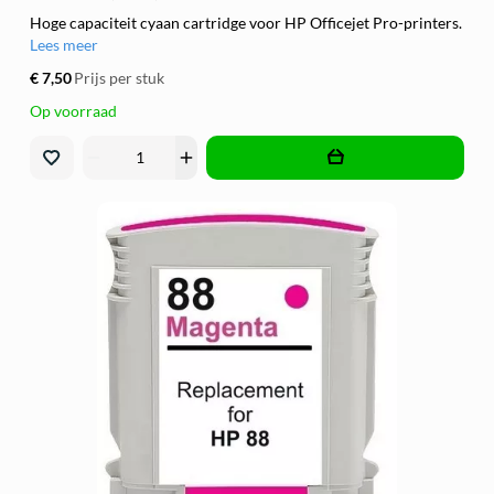
Hoge capaciteit cyaan cartridge voor HP Officejet Pro-printers.
Lees meer
€ 7,50
Prijs per stuk
Op voorraad
remove
add