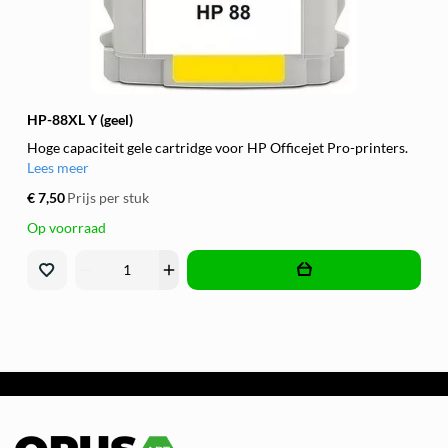
HP-88XL Y (geel)
Hoge capaciteit gele cartridge voor HP Officejet Pro-printers.
Lees meer
€ 7,50
Prijs per stuk
Op voorraad
remove
add