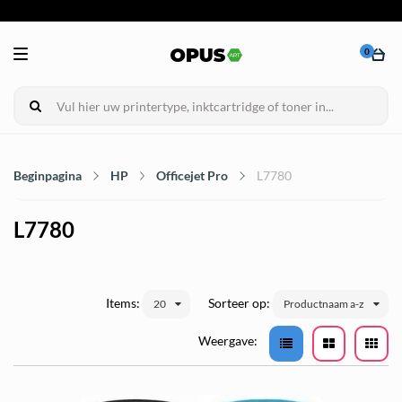
0
Beginpagina
HP
Officejet Pro
L7780
L7780
Items:
Sorteer op:
20
Productnaam a-z
Weergave: