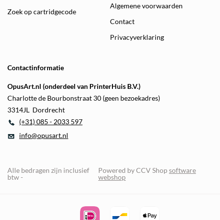
Algemene voorwaarden
Zoek op cartridgecode
Contact
Privacyverklaring
Contactinformatie
OpusArt.nl (onderdeel van PrinterHuis B.V.)
Charlotte de Bourbonstraat 30 (geen bezoekadres)
3314JL Dordrecht
(+31) 085 - 2033 597
info@opusart.nl
Alle bedragen zijn inclusief
Powered by CCV Shop
software
btw -
webshop