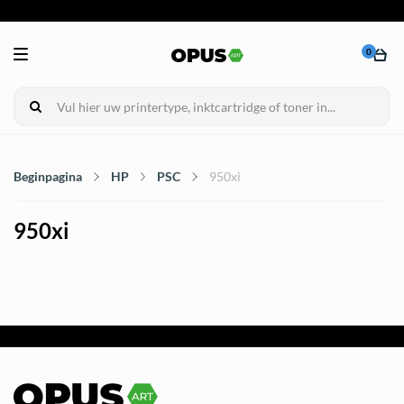
0
Beginpagina
HP
PSC
950xi
950xi