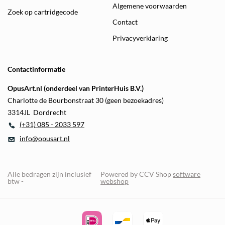
Algemene voorwaarden
Zoek op cartridgecode
Contact
Privacyverklaring
Contactinformatie
OpusArt.nl (onderdeel van PrinterHuis B.V.)
Charlotte de Bourbonstraat 30 (geen bezoekadres)
3314JL Dordrecht
(+31) 085 - 2033 597
info@opusart.nl
Alle bedragen zijn inclusief
Powered by CCV Shop
software
btw -
webshop