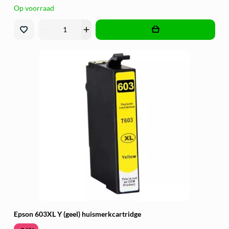
Op voorraad
remove
add
Epson 603XL Y (geel) huismerkcartridge