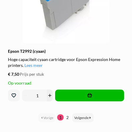
Epson T2992 (cyaan)
Hoge capaciteit cyaan cartridge voor Epson Expression Home
printers.
Lees meer
€ 7,50
Prijs per stuk
Op voorraad
remove
add
1
2
Vorige
Volgende