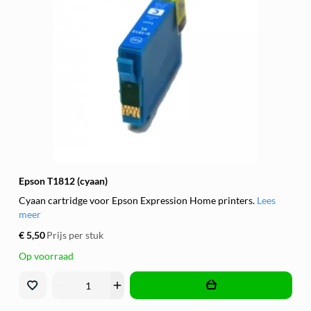
Epson T1812 (cyaan)
Cyaan cartridge voor Epson Expression Home printers.
Lees
meer
€ 5,50
Prijs per stuk
Op voorraad
remove
add