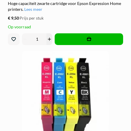
Hoge capaciteit zwarte cartridge voor Epson Expression Home
printers.
Lees meer
€ 9,50
Prijs per stuk
Op voorraad
remove
add