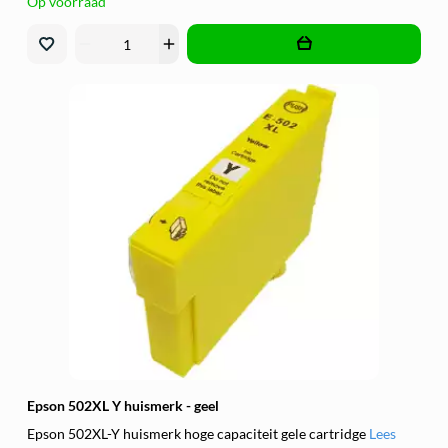
Op voorraad
remove
add
Epson 502XL Y huismerk - geel
Epson 502XL-Y huismerk hoge capaciteit gele cartridge
Lees