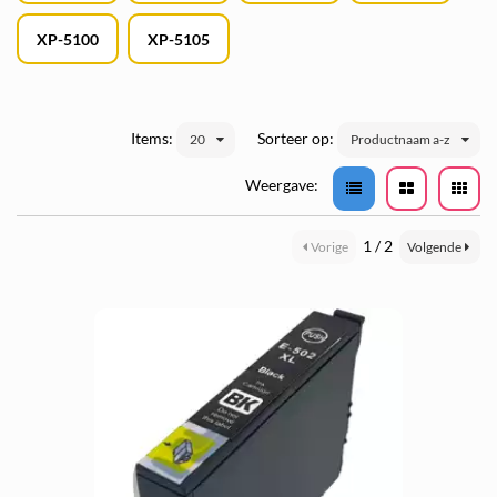
XP-5100
XP-5105
Items:
Sorteer op:
20
Productnaam a-z
Weergave:
1 / 2
Vorige
Volgende