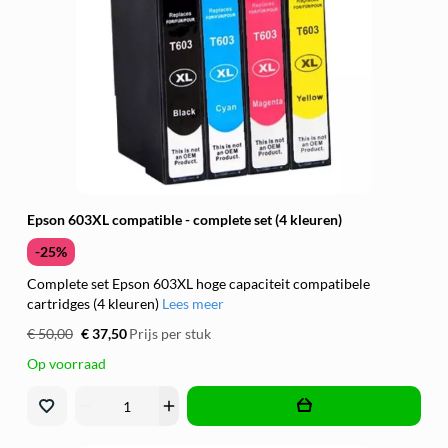
Epson 603XL compatible - complete set (4 kleuren)
-25%
Complete set Epson 603XL hoge capaciteit compatibele
cartridges (4 kleuren)
Lees meer
€ 50,00
€ 37,50
Prijs per stuk
Op voorraad
remove
add