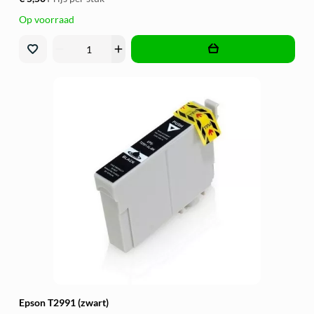
Op voorraad
remove
add
Epson T2991 (zwart)