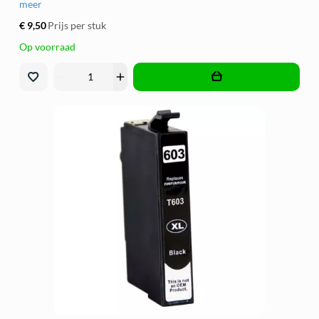
meer
€ 9,50
Prijs per stuk
Op voorraad
remove
add