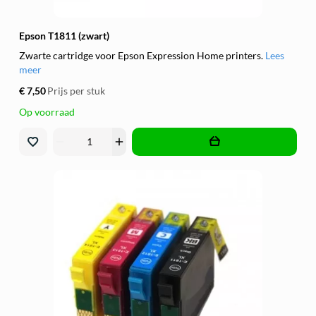
Epson T1811 (zwart)
Zwarte cartridge voor Epson Expression Home printers.
Lees
meer
€ 7,50
Prijs per stuk
Op voorraad
remove
add