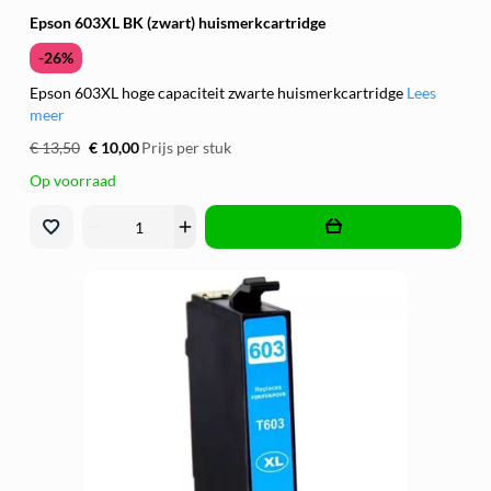
Epson 603XL BK (zwart) huismerkcartridge
-26%
Epson 603XL hoge capaciteit zwarte huismerkcartridge
Lees
meer
€ 13,50
€ 10,00
Prijs per stuk
Op voorraad
remove
add