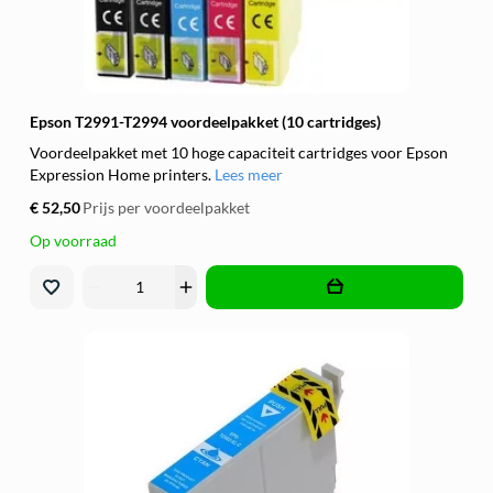
Epson T2991-T2994 voordeelpakket (10 cartridges)
Voordeelpakket met 10 hoge capaciteit cartridges voor Epson
Expression Home printers.
Lees meer
€ 52,50
Prijs per voordeelpakket
Op voorraad
remove
add