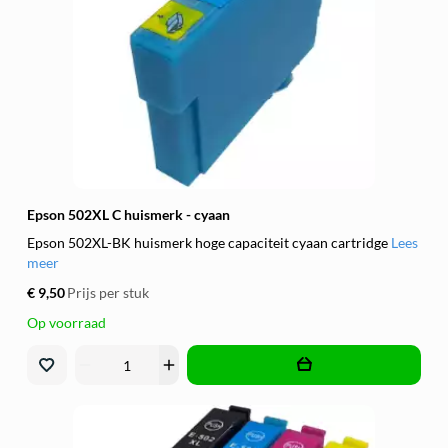
Epson 502XL C huismerk - cyaan
Epson 502XL-BK huismerk hoge capaciteit cyaan cartridge
Lees
meer
€ 9,50
Prijs per stuk
Op voorraad
remove
add