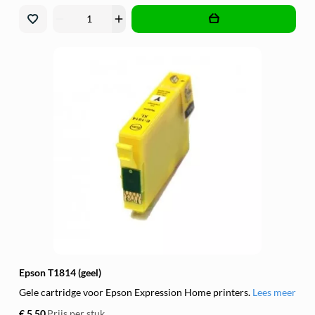
remove
add
Epson T1814 (geel)
Gele cartridge voor Epson Expression Home printers.
Lees meer
€ 5,50
Prijs per stuk