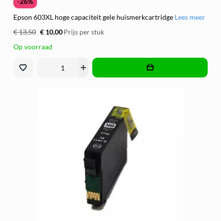
-26%
Epson 603XL hoge capaciteit gele huismerkcartridge
Lees meer
€ 13,50
€ 10,00
Prijs per stuk
Op voorraad
remove
add