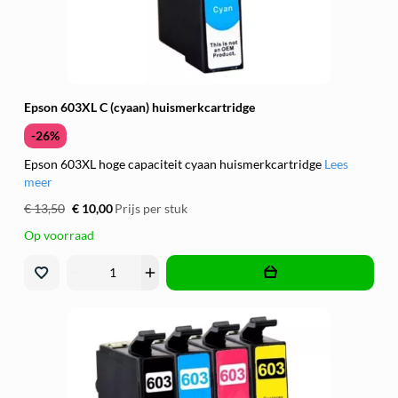
Epson 603XL C (cyaan) huismerkcartridge
-26%
Epson 603XL hoge capaciteit cyaan huismerkcartridge
Lees
meer
€ 13,50
€ 10,00
Prijs per stuk
Op voorraad
remove
add