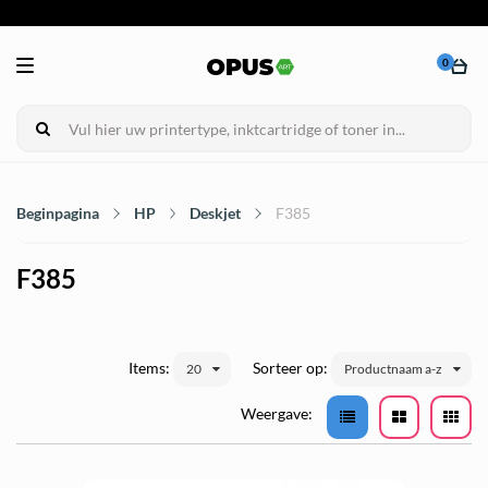
0
Beginpagina
HP
Deskjet
F385
F385
Items:
Sorteer op:
20
Productnaam a-z
Weergave: