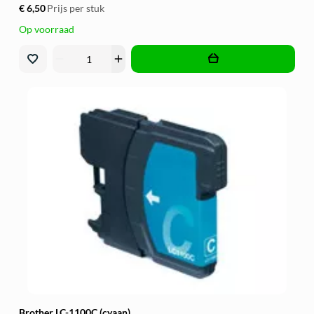
€ 6,50
Prijs per stuk
Op voorraad
remove
add
Brother LC-1100C (cyaan)