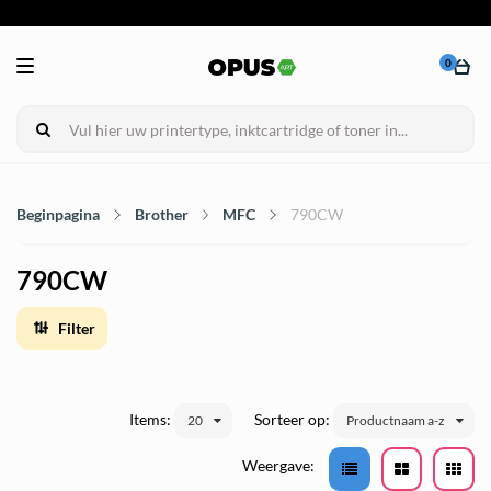
0
Beginpagina
Brother
MFC
790CW
790CW
Filter
Items:
Sorteer op:
20
Productnaam a-z
Weergave: