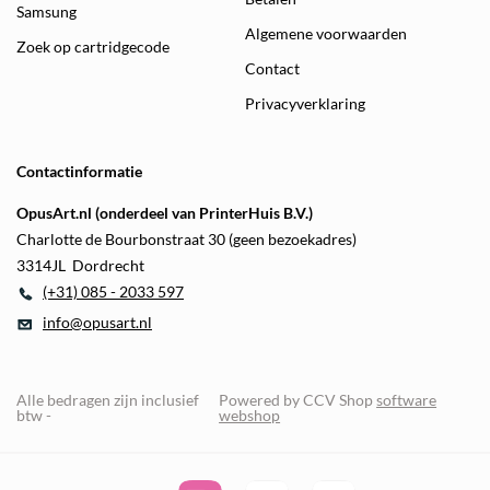
Samsung
Algemene voorwaarden
Zoek op cartridgecode
Contact
Privacyverklaring
Contactinformatie
OpusArt.nl (onderdeel van PrinterHuis B.V.)
Charlotte de Bourbonstraat 30 (geen bezoekadres)
3314JL Dordrecht
(+31) 085 - 2033 597
info@opusart.nl
Alle bedragen zijn inclusief
Powered by CCV Shop
software
btw -
webshop