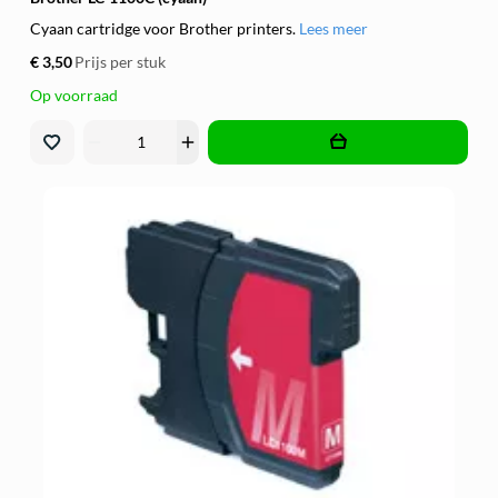
Cyaan cartridge voor Brother printers.
Lees meer
€ 3,50
Prijs per stuk
Op voorraad
remove
add