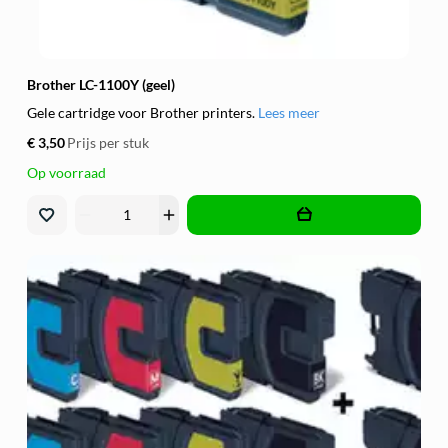
Brother LC-1100Y (geel)
Gele cartridge voor Brother printers.
Lees meer
€ 3,50
Prijs per stuk
Op voorraad
remove
add