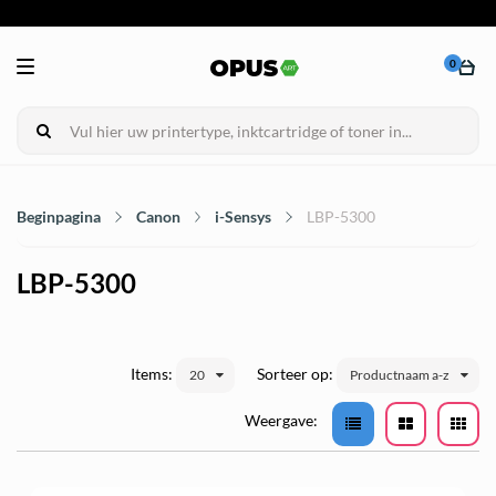
0
Beginpagina
Canon
i-Sensys
LBP-5300
LBP-5300
Items:
Sorteer op:
20
Productnaam a-z
Weergave: