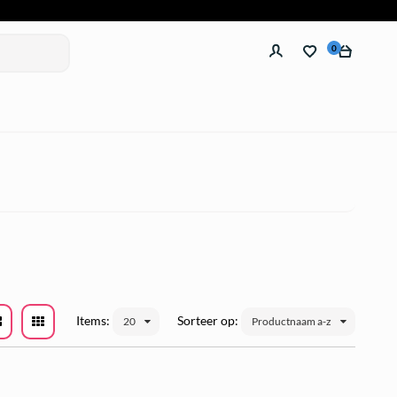
0
Items:
Sorteer op:
20
Productnaam a-z