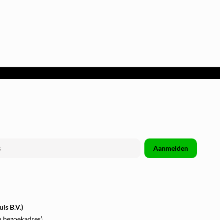
Aanmelden
is B.V.)
n bezoekadres)