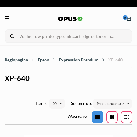
0
Beginpagina
Epson
Expression Premium
XP-640
XP-640
Items:
Sorteer op:
20
Productnaam a-z
Weergave: