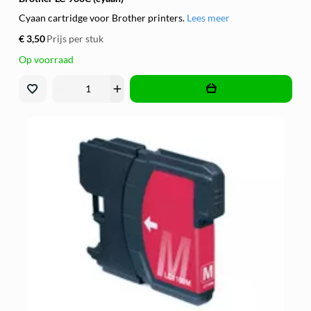
Cyaan cartridge voor Brother printers.
Lees meer
€ 3,50
Prijs per stuk
Op voorraad
remove
add