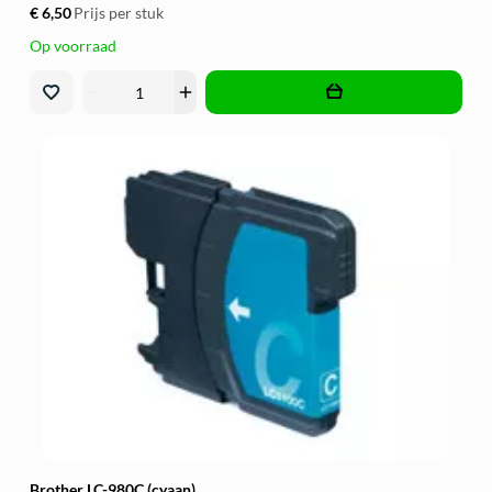
€ 6,50
Prijs per stuk
Op voorraad
remove
add
Brother LC-980C (cyaan)