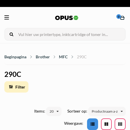
0
Beginpagina
Brother
MFC
290C
290C
Filter
Items:
Sorteer op:
20
Productnaam a-z
Weergave: