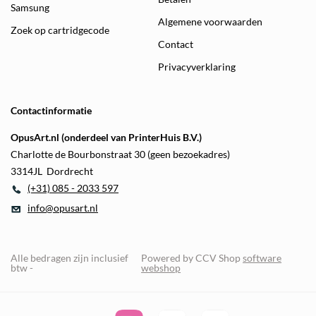
Samsung
Algemene voorwaarden
Zoek op cartridgecode
Contact
Privacyverklaring
Contactinformatie
OpusArt.nl (onderdeel van PrinterHuis B.V.)
Charlotte de Bourbonstraat 30 (geen bezoekadres)
3314JL Dordrecht
(+31) 085 - 2033 597
info@opusart.nl
Alle bedragen zijn inclusief
Powered by CCV Shop
software
btw -
webshop