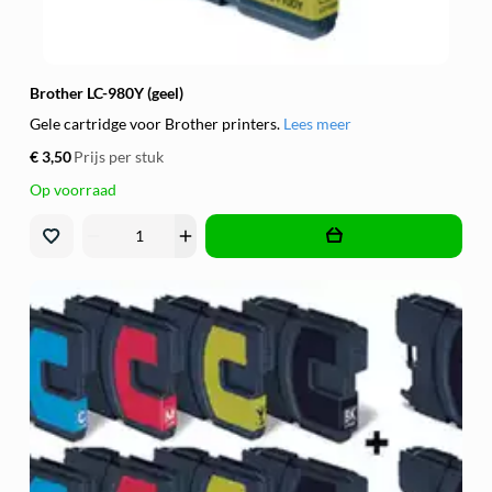
Brother LC-980Y (geel)
Gele cartridge voor Brother printers.
Lees meer
€ 3,50
Prijs per stuk
Op voorraad
remove
add