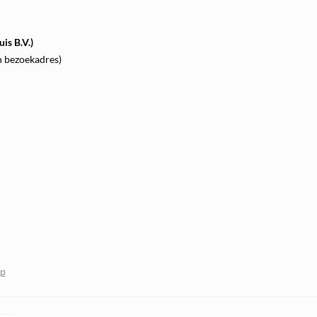
is B.V.)
n bezoekadres)
op