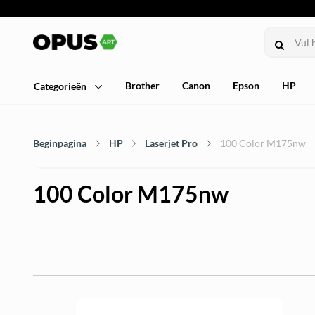
Brother
Canon
Epson
HP
Categorieën
Beginpagina
HP
Laserjet Pro
100 Color M175nw
100 Color M175nw