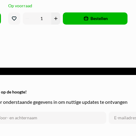
Op voorraad
remove
add
Bestellen
f op de hoogte!
r onderstaande gegevens in om nuttige updates te ontvangen