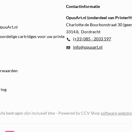
Contactinformatie
OpusArt.nl (onderdeel van PrinterHu
Charlotte de Bourbonstraat 30 (gee
OpusArt.nl
3314JL Dordrecht
oordelige cartridges voor uw printe
(+31) 085 - 2033 597
info@opusart.nl
orwaarden
ring
lle bedragen zijn inclusief btw -
Powered by CCV Shop
software websh