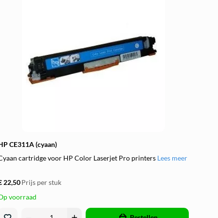
HP CE311A (cyaan)
Cyaan cartridge voor HP Color Laserjet Pro printers
Lees meer
€ 22,50
Prijs per stuk
Op voorraad
remove
add
Bestellen