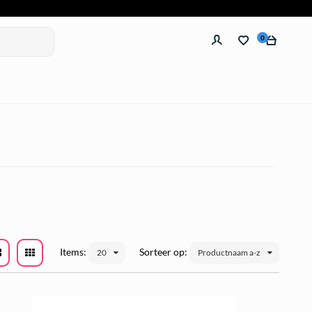
0
Items:
Sorteer op:
20
Productnaam a-z