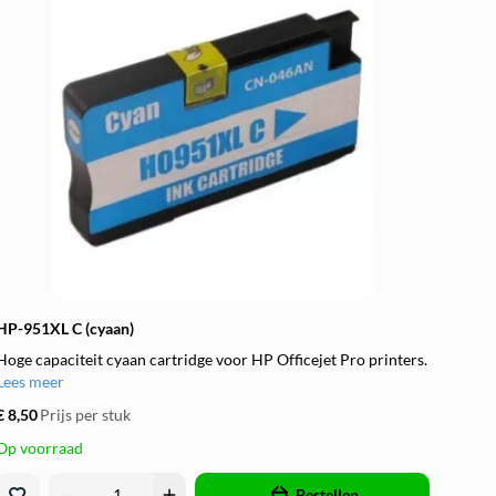
HP-951XL C (cyaan)
Hoge capaciteit cyaan cartridge voor HP Officejet Pro printers.
Lees meer
€ 8,50
Prijs per stuk
Op voorraad
remove
add
Bestellen