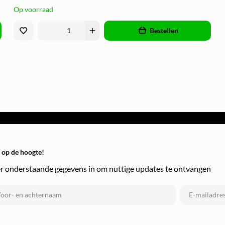
Op voorraad
remove
add
Bestellen
f op de hoogte!
r onderstaande gegevens in om nuttige updates te ontvangen