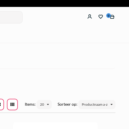
0
Items:
Sorteer op:
20
Productnaam a-z