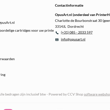
Contactinformatie
OpusArt.nl (onderdeel van PrinterHu
Charlotte de Bourbonstraat 30 (gee
OpusArt.nl
3314JL Dordrecht
oordelige cartridges voor uw printe
(+31) 085 - 2033 597
info@opusart.nl
orwaarden
ring
lle bedragen zijn inclusief btw -
Powered by CCV Shop
software websh