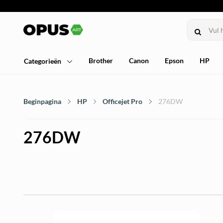
Brother
Canon
Epson
HP
Categorieën
Beginpagina
HP
Officejet Pro
276DW
276DW