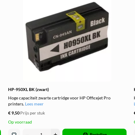
HP-950XL BK (zwart)
Hoge capaciteit zwarte cartridge voor HP Officejet Pro
printers.
Lees meer
€ 9,50
Prijs per stuk
Op voorraad
remove
add
Bestellen