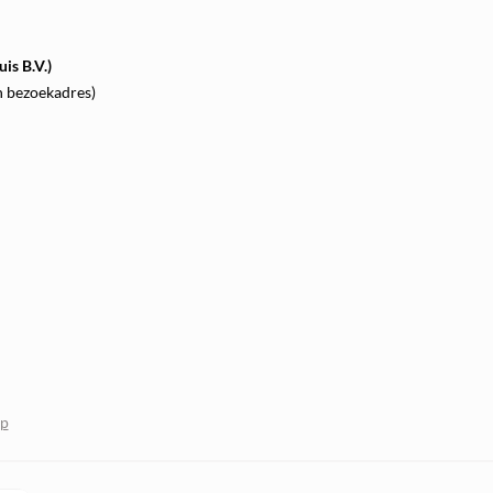
is B.V.)
n bezoekadres)
op