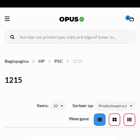
0
Beginpagina
HP
PSC
1215
1215
Items:
Sorteer op:
20
Productnaam a-z
Weergave: