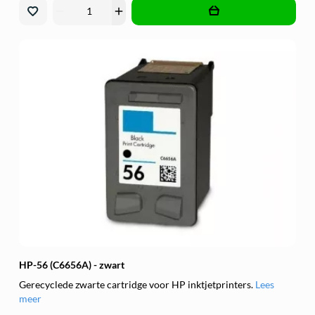
remove
add
HP-56 (C6656A) - zwart
Gerecyclede zwarte cartridge voor HP inktjetprinters.
Lees
meer