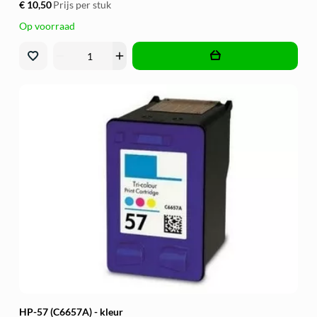
€ 10,50
Prijs per stuk
Op voorraad
remove
add
HP-57 (C6657A) - kleur