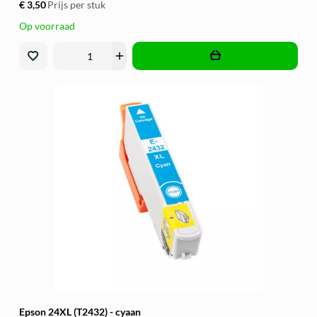
€ 3,50
Prijs per stuk
Op voorraad
remove
add
Epson 24XL (T2432) - cyaan