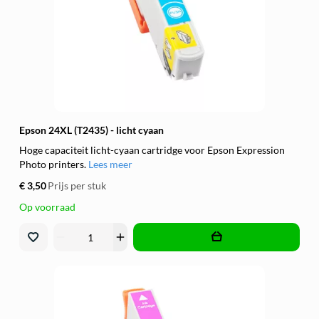
Epson 24XL (T2435) - licht cyaan
Hoge capaciteit licht-cyaan cartridge voor Epson Expression
Photo printers.
Lees meer
€ 3,50
Prijs per stuk
Op voorraad
remove
add