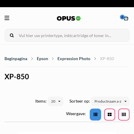
0
Beginpagina
Epson
Expression Photo
XP-850
XP-850
Items:
Sorteer op:
20
Productnaam a-z
Weergave: