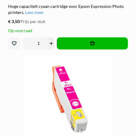
Hoge capaciteit cyaan cartridge voor Epson Expression Photo
printers.
Lees meer
€ 3,50
Prijs per stuk
Op voorraad
remove
add