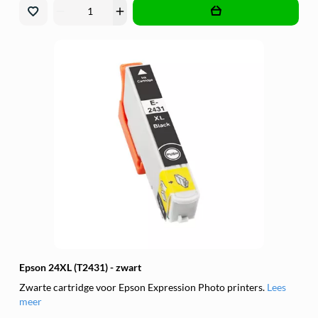
remove
add
Epson 24XL (T2431) - zwart
Zwarte cartridge voor Epson Expression Photo printers.
Lees
meer