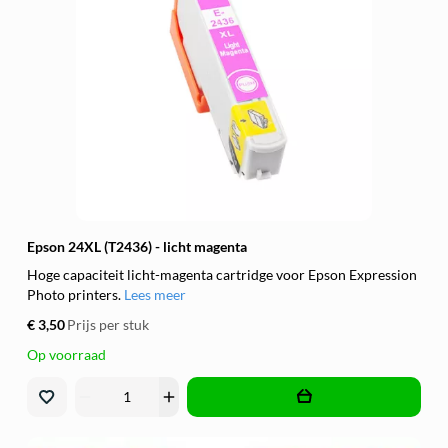
Epson 24XL (T2436) - licht magenta
Hoge capaciteit licht-magenta cartridge voor Epson Expression
Photo printers.
Lees meer
€ 3,50
Prijs per stuk
Op voorraad
remove
add