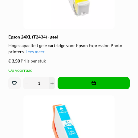
Epson 24XL (T2434) - geel
Hoge capaciteit gele cartridge voor Epson Expression Photo
printers.
Lees meer
€ 3,50
Prijs per stuk
Op voorraad
remove
add