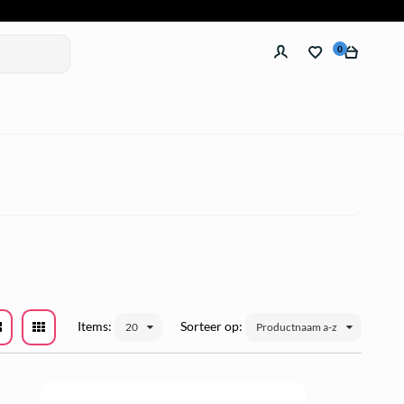
0
Items:
Sorteer op:
20
Productnaam a-z