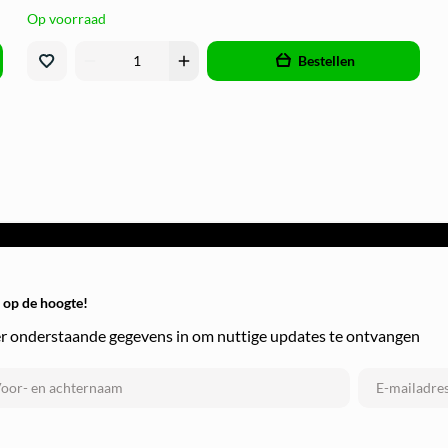
Op voorraad
remove
add
Bestellen
f op de hoogte!
r onderstaande gegevens in om nuttige updates te ontvangen