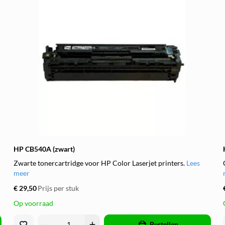
HP CB540A (zwart)
Zwarte tonercartridge voor HP Color Laserjet printers.
Lees
meer
€ 29,50
Prijs per stuk
Op voorraad
remove
add
Bestellen