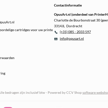
Contactinformatie
OpusArt.nl (onderdeel van PrinterHu
Charlotte de Bourbonstraat 30 (gee
OpusArt.nl
3314JL Dordrecht
oordelige cartridges voor uw printe
(+31) 085 - 2033 597
info@opusart.nl
orwaarden
ring
lle bedragen zijn inclusief btw -
Powered by CCV Shop
software websh