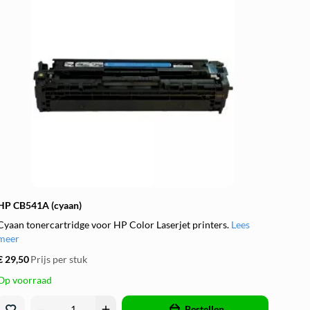
HP CB541A (cyaan)
Cyaan tonercartridge voor HP Color Laserjet printers.
Lees
meer
€ 29,50
Prijs per stuk
Op voorraad
remove
add
Bestellen