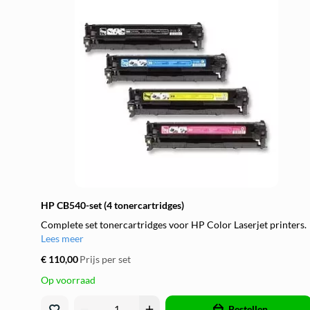
HP CB540-set (4 tonercartridges)
Complete set tonercartridges voor HP Color Laserjet printers.
Lees meer
€ 110,00
Prijs per set
Op voorraad
remove
add
Bestellen