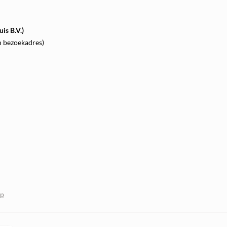
is B.V.)
n bezoekadres)
op