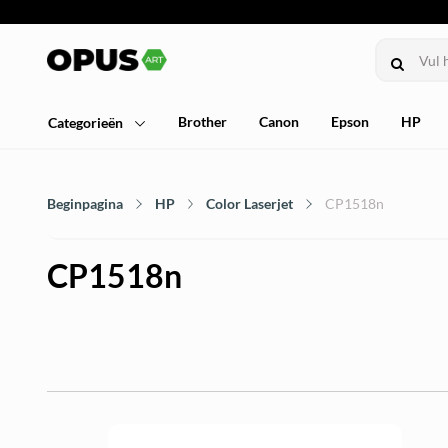
Brother
Canon
Epson
HP
Categorieën
Beginpagina
HP
Color Laserjet
CP1518n
CP1518n